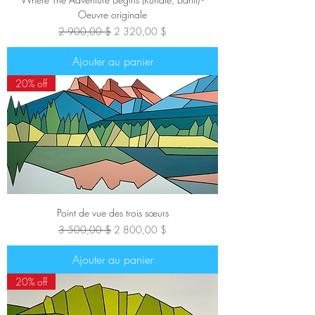
Oeuvre originale
Prix original
Prix promotionnel
2 900,00 $
2 320,00 $
Ajouter au panier
20% off
Point de vue des trois sœurs
Prix original
Prix promotionnel
3 500,00 $
2 800,00 $
Ajouter au panier
20% off