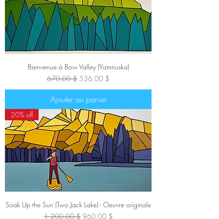
Bienvenue à Bow Valley (Yamnuska)
Prix original
Prix promotionnel
670,00 $
536,00 $
Ajouter au panier
20% off
Soak Up the Sun (Two Jack Lake) - Oeuvre originale
Prix original
Prix promotionnel
1 200,00 $
960,00 $