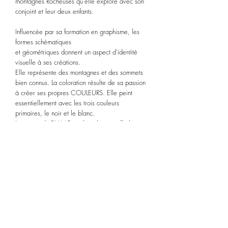
montagnes Rocheuses qu'elle explore avec son
conjoint et leur deux enfants.
Influencée par sa formation en graphisme, les
formes schématiques
et géométriques donnent un aspect d'identité
visuelle à ses créations.
Elle représente des montagnes et des sommets
bien connus. La coloration résulte de sa passion
à créer ses propres COULEURS.
Elle peint
essentiellement avec les trois couleurs
primaires, le noir
et le blanc.
La pureté du BLANC sur la toile rappelle le
calme et
le minimalisme tant convoité dans le
chaos de notre monde actuel. ​